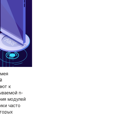
мея 
 
ют к 
ываемой n-
ия модулей 
ки часто 
торых 