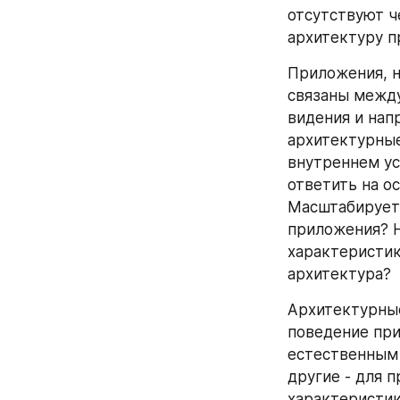
отсутствуют ч
архитектуру п
Приложения, н
связаны между
видения и нап
архитектурные
внутреннем ус
ответить на о
Масштабируетс
приложения? Н
характеристик
архитектура?
Архитектурные
поведение при
естественным 
другие - для 
характеристик