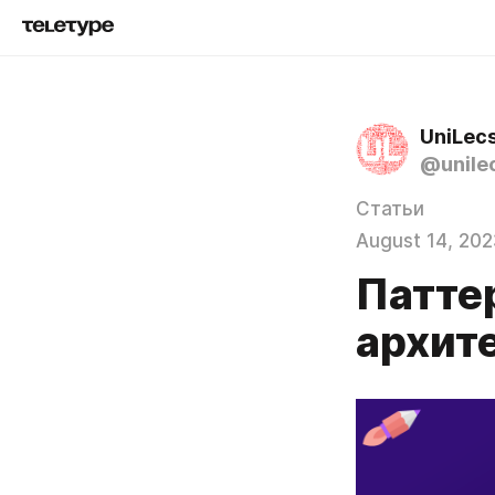
UniLec
@unile
Статьи
August 14, 202
Патте
архит