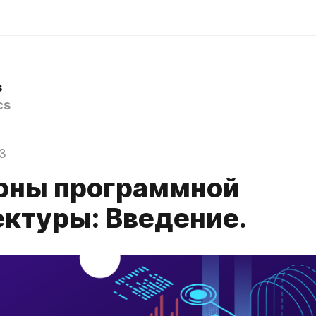
s
cs
3
рны программной
ектуры: Введение.