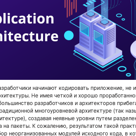
азработчики начинают кодировать приложение, не и
хитектуры. Не имея четкой и хорошо проработанной
большинство разработчиков и архитекторов прибега
радиционной многоуровневой архитектуре (так наз
итектуре), создавая неявные уровни путем разделен
а на пакеты. К сожалению, результатом такой практи
бор неорганизованных модулей исходного кода, в ко