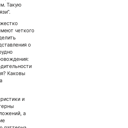
м. Такую 
зи".
жестко 
меют четкого 
делить 
ставления о 
удно 
овождения: 
дительности 
я? Каковы 
 
истики и 
терны 
ожений, а 
е 
 паттерна 