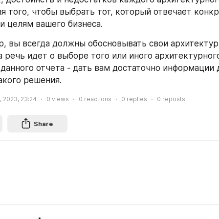
я того, чтобы выбрать тот, который отвечает конк
и целям вашего бизнеса. 
р, вы всегда должны обосновывать свои архитектур
а речь идет о выборе того или иного архитектурного
 данного отчета - дать вам достаточно информации д
акого решения.
, 2023, 23:24
0
views
0
reactions
0
replies
0
reposts
Share