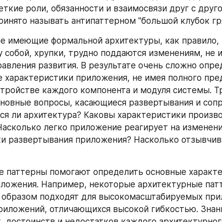
еткие роли, обязанности и взаимосвязи друг с друго
ринято называть антипаттерном "большой клубок гря
е имеющие формальной архитектуры, как правило, 
 собой, хрупки, трудно поддаются изменениям, не и
равления развития. В результате очень сложно опре
 характеристики приложения, не имея полного пред
тройстве каждого компонента и модуля системы. Тр
сновные вопросы, касающиеся развертывания и сопр
я ли архитектура? Каковы характеристики произво
асколько легко приложение реагирует на изменени
и развертывания приложения? Насколько отзывчива
 паттерны помогают определить основные характер
ложения. Например, некоторые архитектурные пат
образом подходят для высокомасштабируемых прил
приложений, отличающихся высокой гибкостью. Знани
, достоинств и недостатков каждого архитектурного