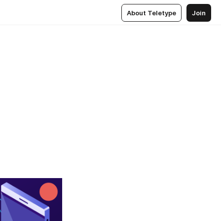
About Teletype
Join