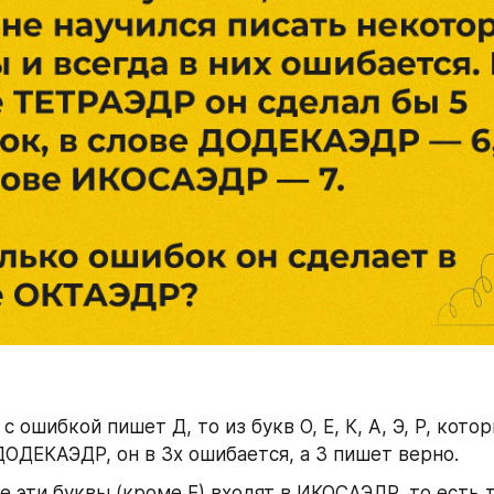
с ошибкой пишет Д, то из букв О, Е, К, А, Э, Р, кото
ДОДЕКАЭДР, он в 3х ошибается, а 3 пишет верно. 
е эти буквы (кроме Е) входят в ИКОСАЭДР, то есть т