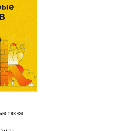
рые также 
ам он 