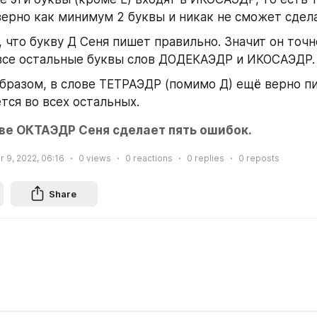
ерно как минимум 2 буквы и никак не сможет сдела
 что букву Д Сеня пишет правильно. Значит он точно
все остальные буквы слов ДОДЕКАЭДР и ИКОСАЭДР.
бразом, в слове ТЕТРАЭДР (помимо Д) ещё верно пиш
тся во всех остальных. 
ове ОКТАЭДР Сеня сделает пять ошибок.
 9, 2022, 06:16
0
views
0
reactions
0
replies
0
reposts
Share