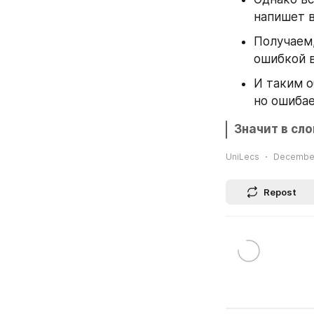
напишет в
Получаем,
ошибкой 
И таким о
но ошибае
Значит в сл
UniLecs
December
Repost