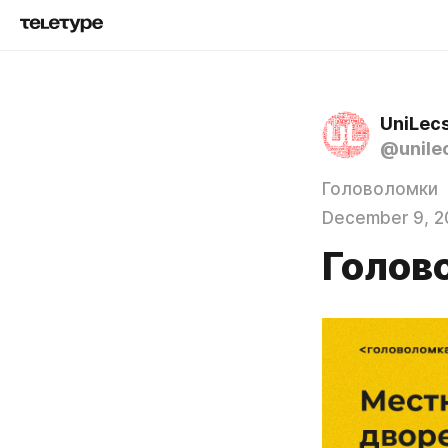
UniLec
@unile
Головоломки
December 9, 2
Голов