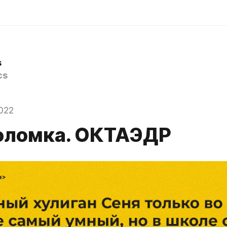
s
cs
022
оломка. ОКТАЭДР