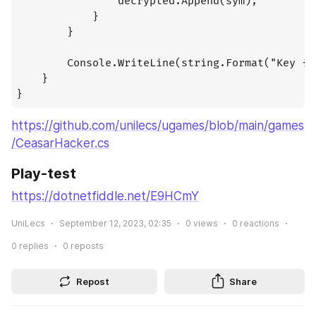
                decrypted.Append(sym);

            }

        }

        Console.WriteLine(string.Format("Key {0
    }

}
https://github.com/unilecs/ugames/blob/main/games
/CeasarHacker.cs
Play-test
https://dotnetfiddle.net/E9HCmY
UniLecs
September 12, 2023, 02:35
0
views
0
reactions
0
replies
0
reposts
Repost
Share