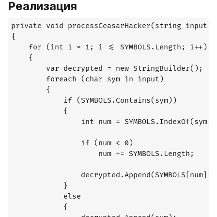
Реализация
private void processCeasarHacker(string input)

{

    for (int i = 1; i <= SYMBOLS.Length; i++)

    {

        var decrypted = new StringBuilder();

        foreach (char sym in input)

        {

            if (SYMBOLS.Contains(sym))

            {

                int num = SYMBOLS.IndexOf(sym) -
                if (num < 0)

                    num += SYMBOLS.Length;

                decrypted.Append(SYMBOLS[num]);

            }

            else

            {
