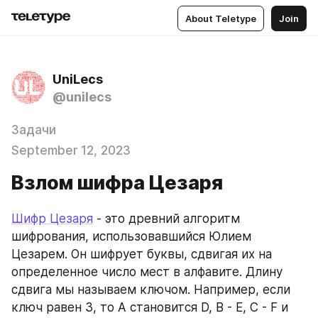
About Teletype
Join
UniLecs
@unilecs
Задачи
September 12, 2023
Взлом шифра Цезаря
Шифр Цезаря
 - это древний алгоритм 
шифрования, использовавшийся Юлием 
Цезарем. Он шифрует буквы, сдвигая их на 
определенное число мест в алфавите. Длину 
сдвига мы называем ключом. Например, если 
ключ равен 3, то A становится D, B - E, C - F и 