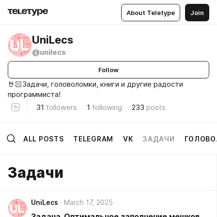
About Teletype
Join
UniLecs
@unilecs
Follow
🤘🏻Задачи, головоломки, книги и другие радости
программиста!
31
followers
1
following
233
posts
ALL POSTS
TELEGRAM
VK
ЗАДАЧИ
ГОЛОВ
Задачи
UniLecs
March 17, 2025
Задача. Оптимальное заполнение мешков