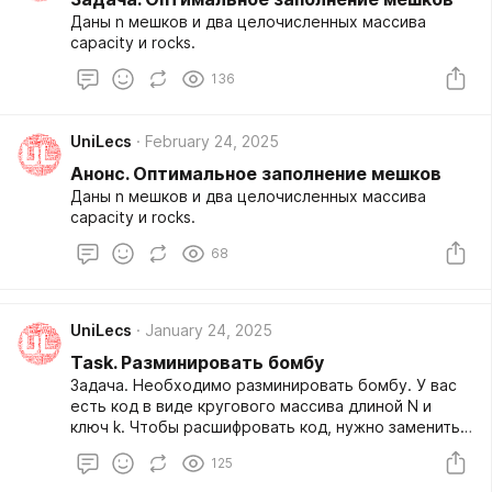
Даны n мешков и два целочисленных массива
capacity и rocks.
136
UniLecs
February 24, 2025
Анонс. Оптимальное заполнение мешков
Даны n мешков и два целочисленных массива
capacity и rocks.
68
UniLecs
January 24, 2025
Task. Разминировать бомбу
Задача. Необходимо разминировать бомбу. У вас
есть код в виде кругового массива длиной N и
ключ k. Чтобы расшифровать код, нужно заменить
каждое число. Все числа заменяются
125
одновременно.