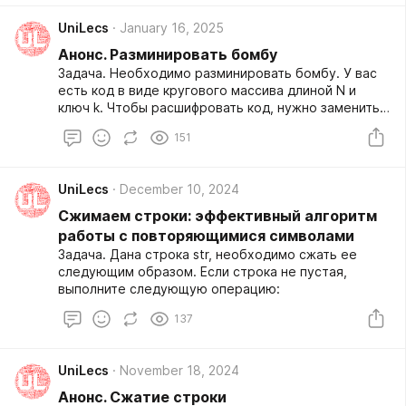
UniLecs
January 16, 2025
Анонс. Разминировать бомбу
Задача. Необходимо разминировать бомбу. У вас
есть код в виде кругового массива длиной N и
ключ k. Чтобы расшифровать код, нужно заменить
каждое число. Все числа заменяются
151
одновременно.
UniLecs
December 10, 2024
Сжимаем строки: эффективный алгоритм
работы с повторяющимися символами
Задача. Дана строка str, необходимо сжать ее
следующим образом. Если строка не пустая,
выполните следующую операцию:
137
UniLecs
November 18, 2024
Анонс. Сжатие строки