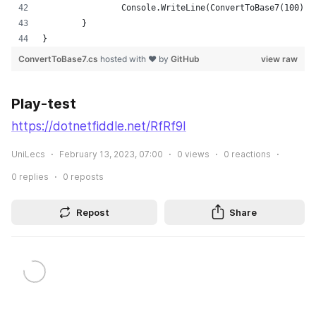
Play-test
https://dotnetfiddle.net/RfRf9I
UniLecs
February 13, 2023, 07:00
0
views
0
reactions
0
replies
0
reposts
Repost
Share