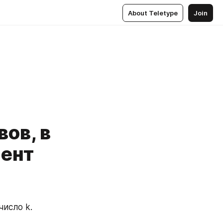
About Teletype
Join
ов, в
ент
число k.