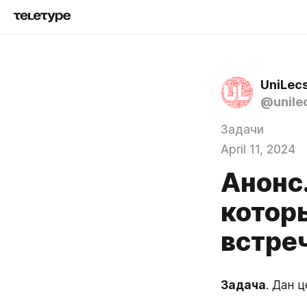
UniLec
@unile
Задачи
April 11, 2024
Анонс
котор
встреч
Задача
. Дан 