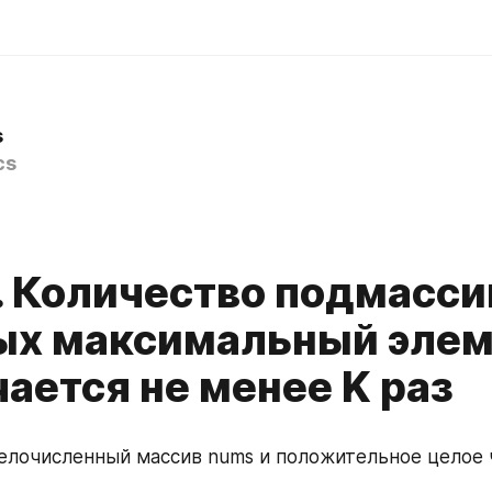
s
cs
. Количество подмассив
ых максимальный элем
ается не менее K раз
целочисленный массив nums и положительное целое 