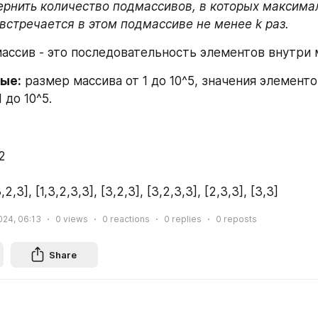
рнить количество подмассивов, в которых максима
встречается в этом подмассиве не менее k раз.
массив - это последовательность элементов внутри 
ые:
 размер массива от 1 до 10^5, значения элементов
1 до 10^5.
 2
,3,2,3], [1,3,2,3,3], [3,2,3], [3,2,3,3], [2,3,3], [3,3]
2024, 06:13
0
views
0
reactions
0
replies
0
reposts
Share