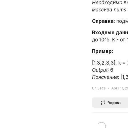
Необходимо ве
массива nums 
Справка
: под
Входные данн
до 10^5. K - от 
Пример:
[1,3,2,3,3], k =
Output
: 6
Пояснение
: [1
UniLecs
April 11, 
Repost