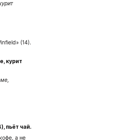
урит 
field» (14).
, курит 
ме, 
), пьёт чай.
фе, а не 