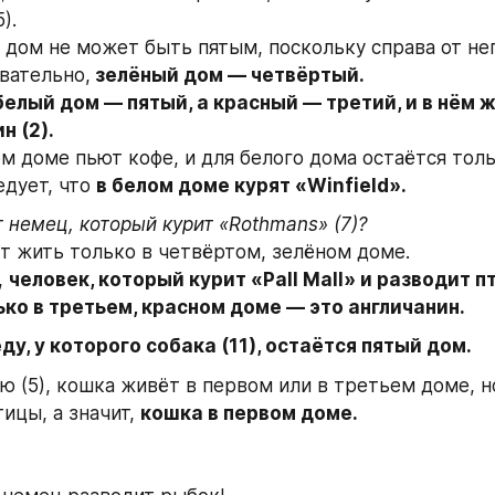
). 
 дом не может быть пятым, поскольку справа от нег
овательно,
 зелёный дом — четвёртый. 
белый дом — пятый, а красный — третий, и в нём ж
н (2). 
ом доме пьют кофе, и для белого дома остаётся толь
едует, что 
в белом доме курят «Winfield».
 немец, который курит «Rothmans» (7)? 
т жить только в четвёртом, зелёном доме. 
, 
человек, который курит «Pall Mall» и разводит п
ько в третьем, красном доме — это англичанин.
ду, у которого собака (11), остаётся пятый дом.
ю (5), кошка живёт в первом или в третьем доме, н
ицы, а значит, 
кошка в первом доме.