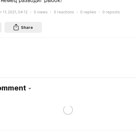
 немец разводит рыбок!
11, 2021, 04:12
0
views
0
reactions
0
replies
0
reposts
Share
Comment