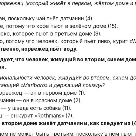
норвежец (который живёт в первом, жёлтом доме и к
 
ай, поскольку чай пьёт датчанин (4). 
фе, потому что кофе пьют в зелёном доме (15). 
локо, которое пьют в третьем доме (8). 
о, потому что человек, который пьёт пиво, курит «Win
твенно, норвежец пьёт воду.
едует, что человек, живущий во втором, синем доме
o».
иональности человек, живущий во втором, синем до
норвежец — он в первом доме (1). 
ичанин — он в красном доме (2). 
— у шведа есть собака (11). 
ц — он курит «Rothmans» (7).
 втором доме живёт датчанин и, как следует из (4
ом не может быть третьим, поскольку в нём пьют ко