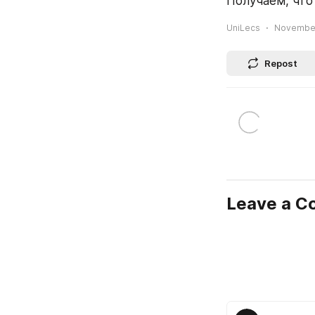
Получаем, что
UniLecs
November 
Repost
Leave a 