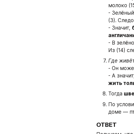
молоко (15
- Зелёный
(3). След
- Значит, 
англичани
- В зелён
Из (14) сл
Где живёт
- Он може
- А значит
жить тол
Тогда 
шве
По услови
доме — пт
ОТВЕТ