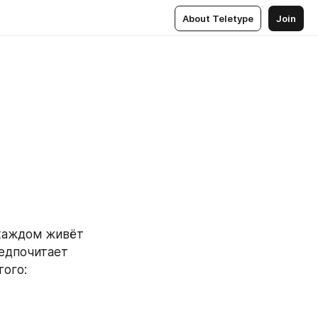
About Teletype
Join
каждом живёт 
едпочитает 
того: