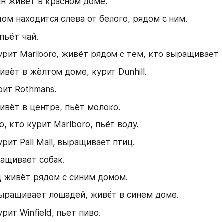
н живёт в красном доме.
ом находится слева от белого, рядом с ним.
пьёт чай.
курит Marlboro, живёт рядом с тем, кто выращивает
живёт в жёлтом доме, курит Dunhill.
ит Rothmans.
живёт в центре, пьёт молоко.
о, кто курит Marlboro, пьёт воду.
урит Pall Mall, выращивает птиц.
ащивает собак.
 живёт рядом с синим домом.
выращивает лошадей, живёт в синем доме.
урит Winfield, пьет пиво.