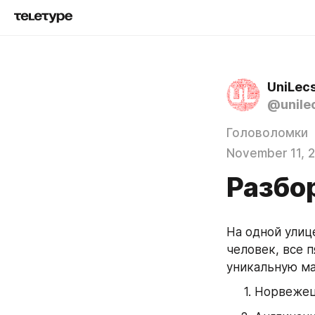
UniLec
@unile
Головоломки
November 11, 
Разбо
На одной улиц
человек, все 
уникальную ма
Норвежец