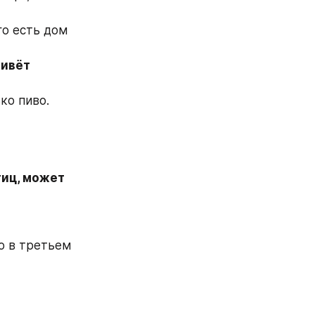
о есть дом 
ивёт 
ко пиво. 
тиц, может 
о в третьем 