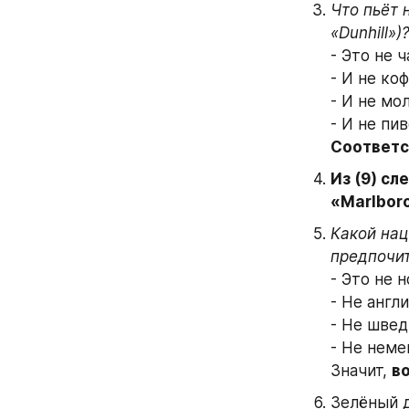
Что пьёт 
«Dunhill»)?
- Это не ч
- И не ко
- И не мо
- И не пив
Соответс
Из (9) сл
«Marlbor
Какой нац
- Это не 
- Не англ
- Не швед 
- Не неме
Значит, 
во
Зелёный д