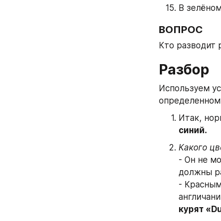
В зелёном
ВОПРОС
Кто разводит 
Разбор
Используем ус
определенном
Итак, нор
синий.
Какого цв
- Он не м
должны ра
- Красным
англичанин
курят «Du