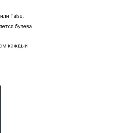
или False.
ется булева 
ром каждый 