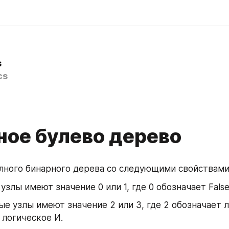
s
cs
ное булево дерево
лного бинарного дерева со следующими свойствами
злы имеют значение 0 или 1, где 0 обозначает False, 
е узлы имеют значение 2 или 3, где 2 обозначает л
- логическое И.