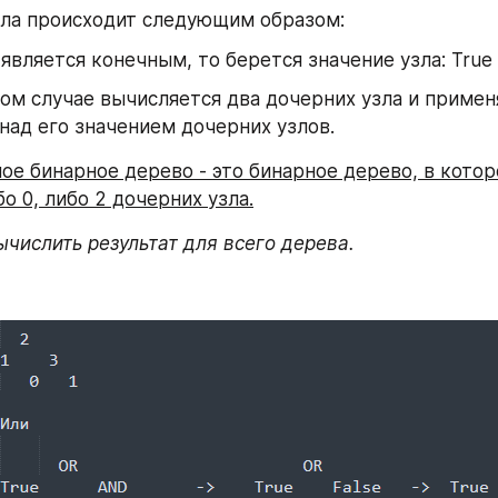
ла происходит следующим образом:
 является конечным, то берется значение узла: True 
ом случае вычисляется два дочерних узла и применя
над его значением дочерних узлов.
ое бинарное дерево - это бинарное дерево, в кото
о 0, либо 2 дочерних узла.
числить результат для всего дерева.