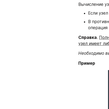
Вычисление уз
Если узел
В противн
операция 
Справка
. 
Полн
узел имеет либ
Необходимо вы
Пример