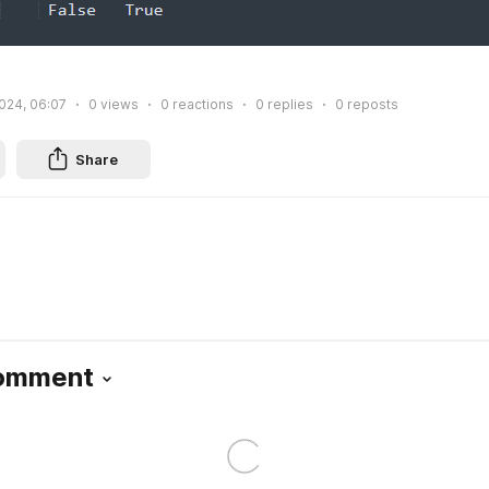
024, 06:07
0
views
0
reactions
0
replies
0
reposts
Share
Comment