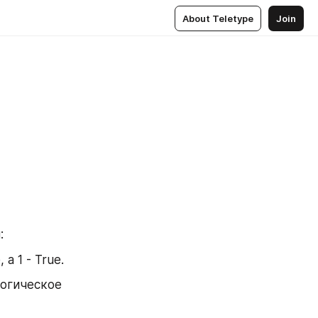
About Teletype
Join
:
а 1 - True.
огическое 