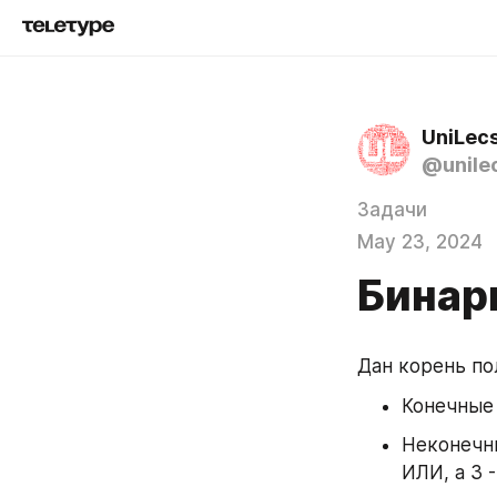
UniLec
@unile
Задачи
May 23, 2024
Бинар
Дан корень по
Конечные у
Неконечны
ИЛИ, а 3 