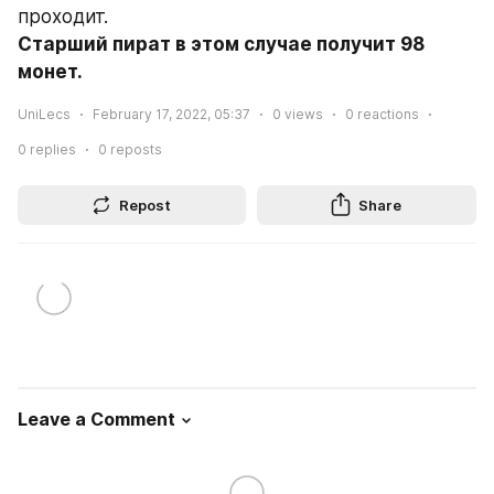
проходит.
Старший пират в этом случае получит 98 
монет.
UniLecs
February 17, 2022, 05:37
0
views
0
reactions
0
replies
0
reposts
Repost
Share
Leave a Comment