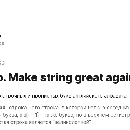
s
cs
23
. Make string great aga
з строчных и прописных букв английского алфавита.
ая" строка
 - это строка, в которой нет 2-х соседних
я буква, а s[i + 1] - та же буква, но в верхнем регистр
стая строка является "великолепной".