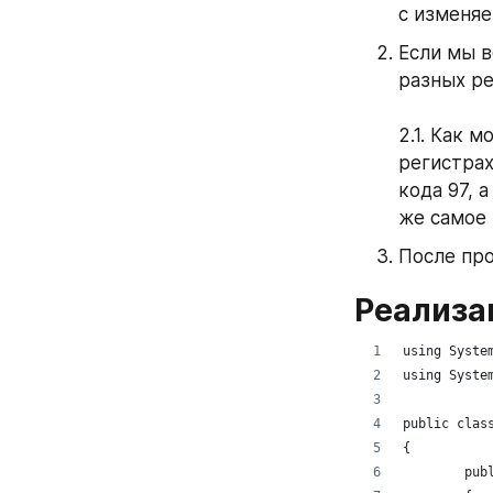
с изменя
Если мы в
разных ре
2.1. Как 
регистрах
кода 97, а
же самое 
После пр
Реализа