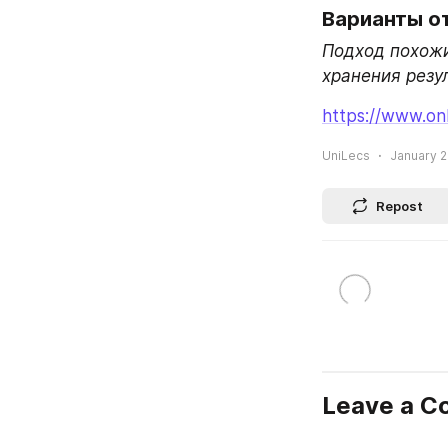
Варианты о
Подход похожий
хранения резу
https://www.on
UniLecs
January 2
Repost
Leave a 