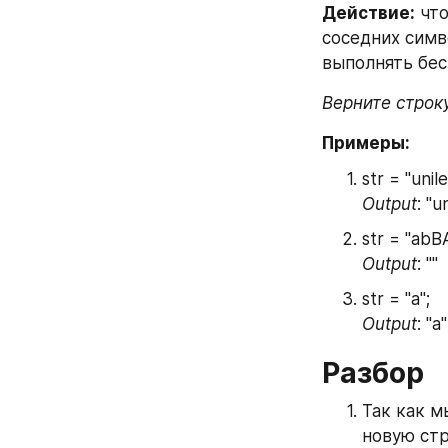
Действие:
 чт
соседних симв
выполнять бес
Верните строку
Примеры:
str = "unil
Output
: "u
str = "abB
Output
: ""
str = "a";
Output
: "a"
Разбор
Так как м
новую стр