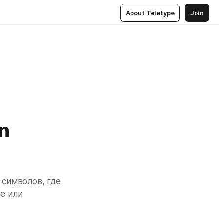
About Teletype
Join
in
 символов, где 
е или 