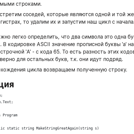
емыми строками. 
стретим соседей, которые являются одной и той же 
гистрах, то удалим их и запустим наш цикл с начала.
можно легко определить, что два символа это одна бу
. В кодировке ASCII значение прописной буквы 'а' на
 строчной 'A' - с кода 65. То есть разность этих кодов
верно для остальных букв, т.к. они идут подряд. 
охождения цикла возвращаем полученную строку.
ция