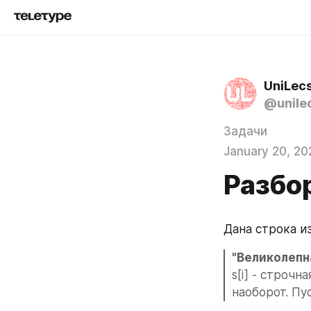
UniLec
@unile
Задачи
January 20, 20
Разбор
Дана строка и
"Великолепн
s[i] - строчна
наоборот. Пу