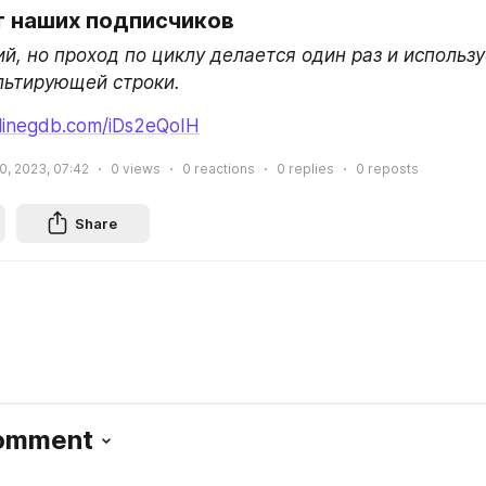
т наших подписчиков
, но проход по циклу делается один раз и используе
льтирующей строки.
linegdb.com/iDs2eQoIH
0, 2023, 07:42
0
views
0
reactions
0
replies
0
reposts
Share
Comment