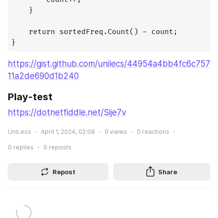
	}

	return sortedFreq.Count() - count;

}
https://gist.github.com/unilecs/44954a4bb4fc6c757
11a2de690d1b240
Play-test
https://dotnetfiddle.net/Sije7v
UniLecs
April 1, 2024, 02:08
0
views
0
reactions
0
replies
0
reposts
Repost
Share