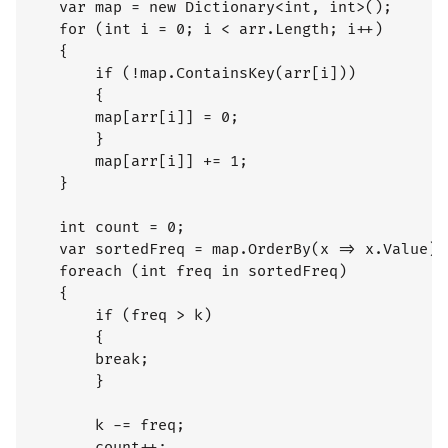
	var map = new Dictionary<int, int>();

	for (int i = 0; i < arr.Length; i++)

	{

	    if (!map.ContainsKey(arr[i]))

	    {

		map[arr[i]] = 0;

	    }

	    map[arr[i]] += 1;

	}

	int count = 0;

	var sortedFreq = map.OrderBy(x => x.Value).Select(x => x.Value);

	foreach (int freq in sortedFreq)

	{

	    if (freq > k)

	    {

		break;

	    }

	    k -= freq;

	    count++;
