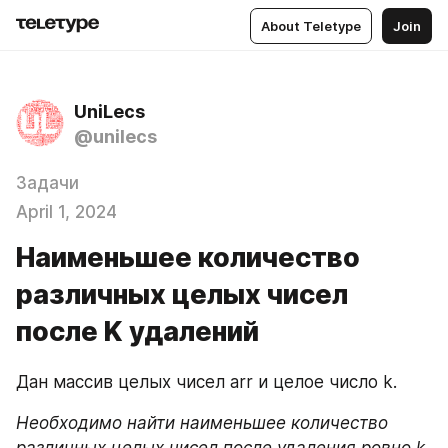
About Teletype
Join
UniLecs
@unilecs
Задачи
April 1, 2024
Наименьшее количество
различных целых чисел
после K удалений
Дан массив целых чисел arr и целое число k.
Необходимо найти наименьшее количество 
различных целых чисел после удаления ровно k 