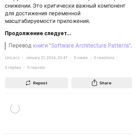
снижении. Это критически важный компонент 
для достижения переменной 
масштабируемости приложения.
Продолжение следует...
Перевод 
книги "Software Architecture Patterns"
.
UniLecs
January 21, 2024, 02:47
0
views
0
reactions
0
replies
0
reposts
Repost
Share