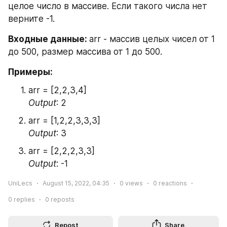
целое число в массиве. Если такого числа нет 
верните -1.
Входные данные: 
arr - массив целых чисел от 1 
до 500, размер массива от 1 до 500.
Примеры:
arr = [2,2,3,4]
Output
: 2
arr = [1,2,2,3,3,3]
Output
: 3
arr = [2,2,2,3,3]
Output
: -1 
UniLecs
August 15, 2022, 04:35
0
views
0
reactions
0
replies
0
reposts
Repost
Share